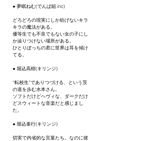
● 夢眠ねむ(でんぱ組.inc)
どろどろの現実にしか紡げないキラ
キラの魔法がある。
優等生でも不良でもない女の子にし
か辿りつけない場所がある。
ひとりぼっちの君に世界は耳を傾け
てる。
● 堀込高樹(キリンジ)
“転校生”でありつづける、という茨
の道を歩む水本さん。
ソフトだけどヘヴィな、ダークだけ
どスウィートな音楽だと感じまし
た。
● 堀込泰行(キリンジ)
切実で内省的な言葉たち。なのに彼