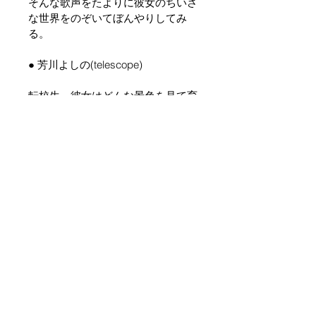
そんな歌声をたよりに彼女のちいさ
な世界をのぞいてぼんやりしてみ
る。
● 芳川よしの(telescope)
転校生。彼女はどんな景色を見て育
ったのだろう。どこから来たのだろ
う。そしてどこへ行くのだろう。
軽やかなポップミュージック、スロ
ウなバラードにのせて彼女はうた
う。きみとぼくのセカイへの愛をう
たう。
自分の見た世界を俯瞰しつつも地に
足の着いていない感覚。そんな視点
から世界を覗いてみよう。
あなたは違った景色を見る事だろ
う。あるいは、体に馴染むように受
け入れられる見慣れた景色かもしれ
ない。