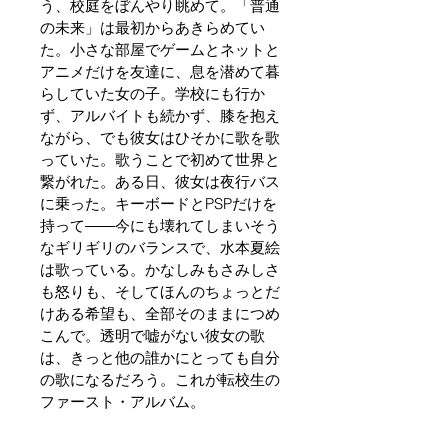
う、校庭をぼんやり眺めて。「普通
の未来」は最初からあきらめてい
た。小さな部屋でゲームとネットと
アニメだけを友達に、息を潜めて暮
らしていた女の子。学校にも行か
ず、アルバイトも続かず、膝を抱え
ながら、でも彼女はひそかに歌を歌
っていた。歌うことで初めて世界と
繋がれた。ある日、彼女は夜行バス
に乗った。キーボードとPSPだけを
持って――今にも壊れてしまいそう
なギリギリのバランスで、水本夏絵
は歌っている。かなしみもさみしさ
も怒りも、そしてほんのちょっとだ
けある希望も、全部そのままにつめ
こんで。透明で嘘がない彼女の歌
は、きっと他の誰かにとっても自分
の歌になるだろう。これが転校生の
ファースト・アルバム。