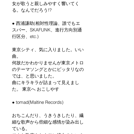
女が歌うと親しみやすく響いてく
る。なんでだろう!?
● 西浦謙助(相対性理論、誰でもエ
スパー、SKAFUNK、進行方向別通
行区分、etc.)
東京シティ、気に入りました。いい
曲。
何故だかわかりませんが東京メトロ
のテーマソングとかにピッタリなの
では、と思いました。
曲にキラキラが詰まって見えまし
た。 東京へ おこしやす
● tomad(Maltine Records)
おちこんだり、うきうきしたり、繊
細な歌声から些細な感情が染み出し
ている。